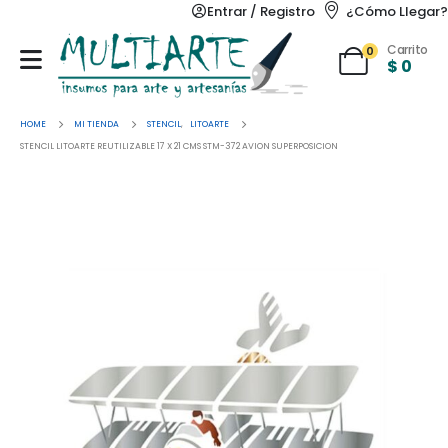
Entrar / Registro
¿Cómo Llegar?
Carrito
0
$
0
HOME
MI TIENDA
STENCIL
,
LITOARTE
STENCIL LITOARTE REUTILIZABLE 17 X 21 CMS STM-372 AVION SUPERPOSICION