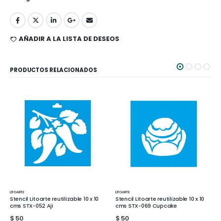
AÑADIR A LA LISTA DE DESEOS
PRODUCTOS RELACIONADOS
LITOARTE
LITOARTE
ilizable 10 x 10
Stencil Litoarte reutilizable 10 x 10
Stencil Litoarte reutiliz
cms STX-069 Cupcake
cms STX-121 Carita
$
50
$
50