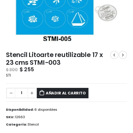
Stencil Litoarte reutilizable 17 x
23 cms STMI-003
$
255
$
300
STI
AÑADIR AL CARRITO
Disponibilidad:
6 disponibles
SKU:
12663
Categoría:
Stencil