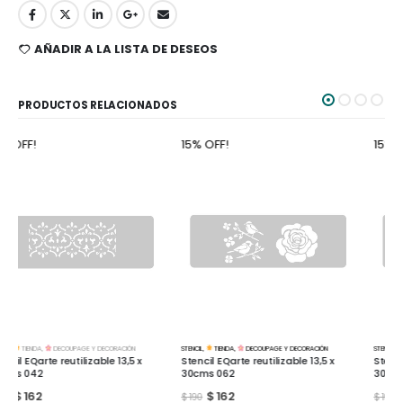
AÑADIR A LA LISTA DE DESEOS
PRODUCTOS RELACIONADOS
15% OFF!
15% OFF!
STENCIL
,
TIENDA
,
DECOUPAGE Y DECORACIÓN
STENCIL
,
TIENDA
,
DECOUPAGE Y DECORACIÓN
Stencil EQarte reutilizable 13,5 x
Stencil EQarte reutilizable 13,5 x
30cms 062
30cms 064
$
162
$
162
$
190
$
190