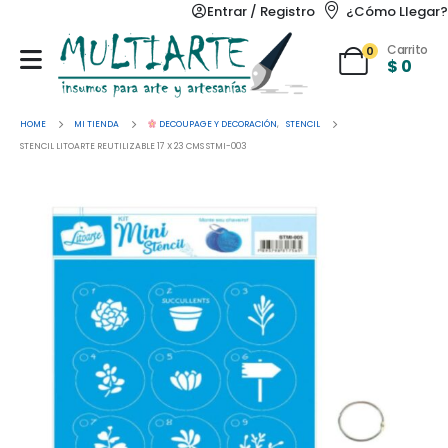
Entrar / Registro
¿Cómo Llegar?
Carrito
0
$
0
HOME
MI TIENDA
DECOUPAGE Y DECORACIÓN
,
STENCIL
STENCIL LITOARTE REUTILIZABLE 17 X 23 CMS STMI-003