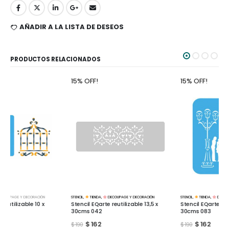
AÑADIR A LA LISTA DE DESEOS
PRODUCTOS RELACIONADOS
15% OFF!
15% OFF!
STENCIL
,
TIENDA
,
DECOUPAGE Y DECORACIÓN
STENCIL
,
TIENDA
,
DECOUPAGE Y DECORACIÓN
Stencil EQarte reutilizable 13,5 x
Stencil EQarte reutilizable 13,5 x
30cms 042
30cms 083
$
162
$
162
$
190
$
190