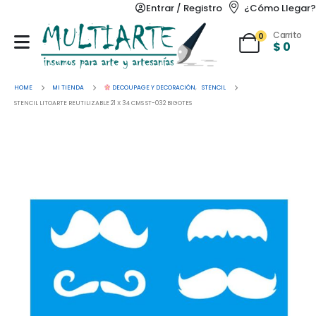
Entrar / Registro
¿Cómo Llegar?
Carrito
0
$
0
HOME
MI TIENDA
DECOUPAGE Y DECORACIÓN
,
STENCIL
STENCIL LITOARTE REUTILIZABLE 21 X 34 CMS ST-032 BIGOTES