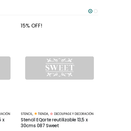
15% OFF!
15% OFF!
RACIÓN
STENCIL
,
TIENDA
,
DECOUPAGE Y DECORACIÓN
STENCIL
,
TIEND
5 x
Stencil EQarte reutilizable 15 x
Stencil EQart
15cms 911 Reloj
15cms 916 