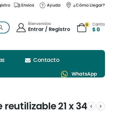
gistro
Envios
Ayuda
¿Cómo Llegar?
Bienvenidos
Carrito
0
Entrar / Registro
$
0
as
Contacto
WhatsApp
 reutilizable 21 x 34