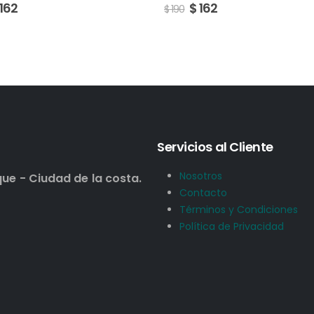
162
$
162
$
190
Servicios al Cliente
Nosotros
que - Ciudad de la costa.
Contacto
Términos y Condiciones
Política de Privacidad