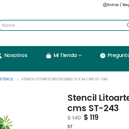
Entrar / Re
Nosotros
Mi Tienda
Pregunt
STENCIL
STENCIL LITOARTE REUTILIZABLE 21 X 34 CMS ST-243
Stencil Litoarte
cms ST-243
$
119
$
140
ST