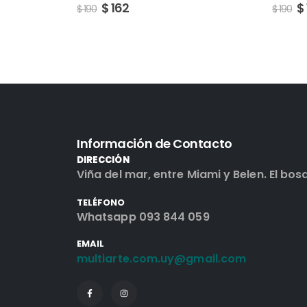
$
162
$
$
190
$
190
Información de Contacto
DIRECCIÓN
Viña del mar, entre Miami y Belen. El bos
TELÉFONO
Whatsapp 093 844 059
EMAIL
multiarte.com.uy@gmail.com