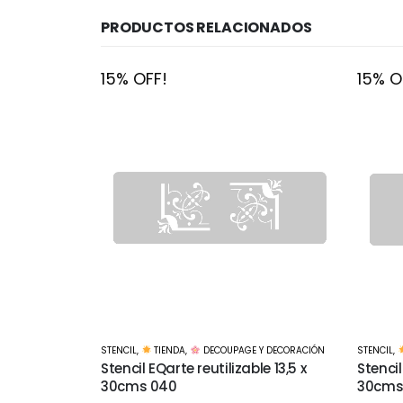
PRODUCTOS RELACIONADOS
15% OFF!
15% O
 Y DECORACIÓN
STENCIL
,
TIENDA
,
DECOUPAGE Y DECORACIÓN
STENCIL
,
le 13,5 x
Stencil EQarte reutilizable 13,5 x
Stencil
30cms 042
30cms