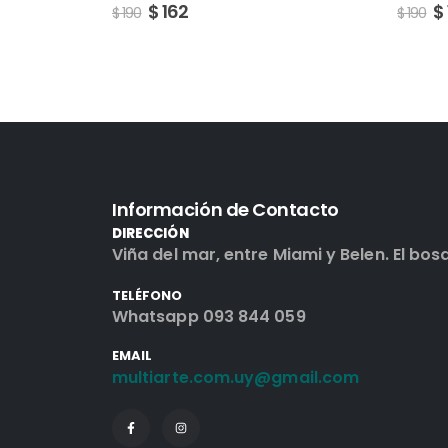
$
162
$
$
190
$
190
Información de Contacto
DIRECCIÓN
Viña del mar, entre Miami y Belen. El bos
TELÉFONO
Whatsapp 093 844 059
EMAIL
multiarte.com.uy@gmail.com