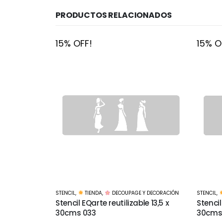
PRODUCTOS RELACIONADOS
15% OFF!
15% O
 Y DECORACIÓN
STENCIL
,
TIENDA
,
DECOUPAGE Y DECORACIÓN
STENCIL
,
le 13,5 x
Stencil EQarte reutilizable 13,5 x
Stencil
30cms 042
30cms