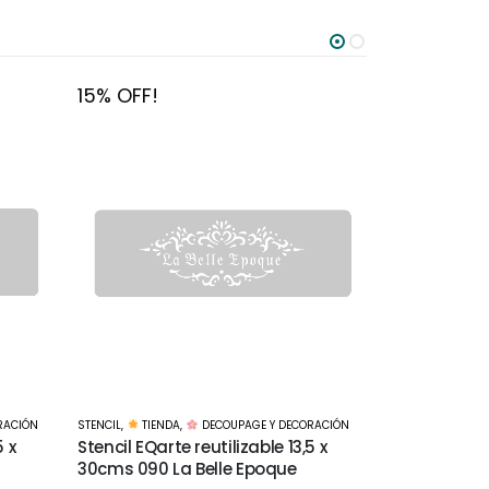
15% OFF!
15% OFF!
RACIÓN
STENCIL
,
TIENDA
,
DECOUPAGE Y DECORACIÓN
STENCIL
,
TIEND
5 x
Stencil EQarte reutilizable 15 x
Stencil EQart
15cms 901 Pajarito
15cms 911 Re