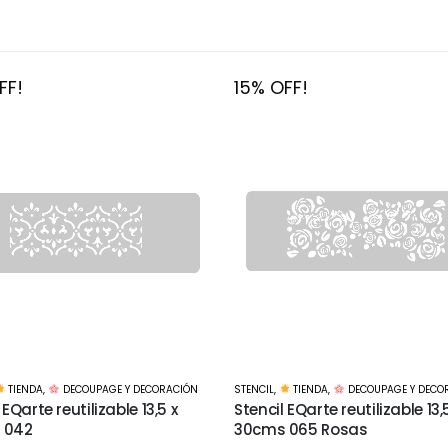
FF!
15% OFF!
TIENDA
,
DECOUPAGE Y DECORACIÓN
STENCIL
,
TIENDA
,
DECOUPAGE Y DECO
 EQarte reutilizable 13,5 x
Stencil EQarte reutilizable 13,
 065 Rosas
30cms 090 La Belle Epoque