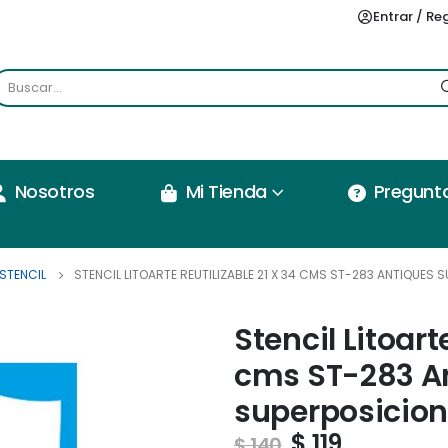
Entrar / Re
Nosotros
Mi Tienda
Pregunt
STENCIL
STENCIL LITOARTE REUTILIZABLE 21 X 34 CMS ST-283 ANTIQUES 
Stencil Litoarte
cms ST-283 A
superposicio
$
119
$
140