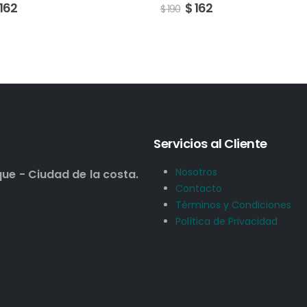
162
$
162
$
190
Servicios al Cliente
Nosotros
que - Ciudad de la costa.
Contacto
Términos y Condiciones
Política de Privacidad