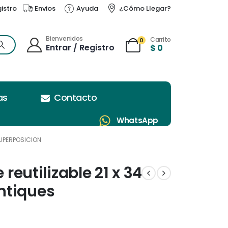
gistro
Envios
Ayuda
¿Cómo Llegar?
Bienvenidos
Carrito
0
Entrar / Registro
$
0
as
Contacto
WhatsApp
SUPERPOSICION
 reutilizable 21 x 34
ntiques
n