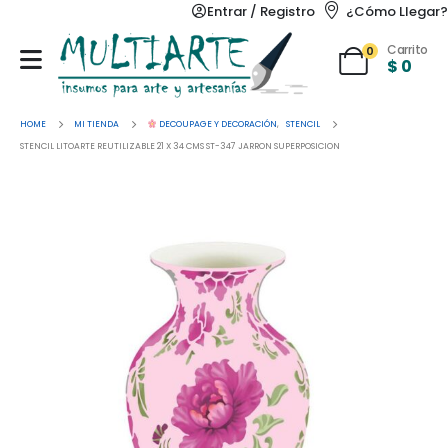
Entrar / Registro
¿Cómo Llegar?
Carrito
0
$
0
HOME
MI TIENDA
DECOUPAGE Y DECORACIÓN
,
STENCIL
STENCIL LITOARTE REUTILIZABLE 21 X 34 CMS ST-347 JARRON SUPERPOSICION