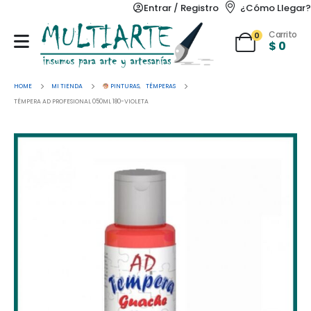
Entrar / Registro
¿Cómo Llegar?
Carrito
0
$
0
HOME
MI TIENDA
PINTURAS
,
TÉMPERAS
TÉMPERA AD PROFESIONAL 050ML 180-VIOLETA