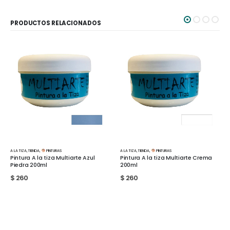
PRODUCTOS RELACIONADOS
INTURAS
A LA TIZA
,
TIENDA
,
PINTURAS
A LA TIZA
,
TIENDA
,
PINTUR
iza Multiarte Azul
Pintura A la tiza Multiarte Crema
Pintura A la tiza
200ml
200ml
$
260
$
260