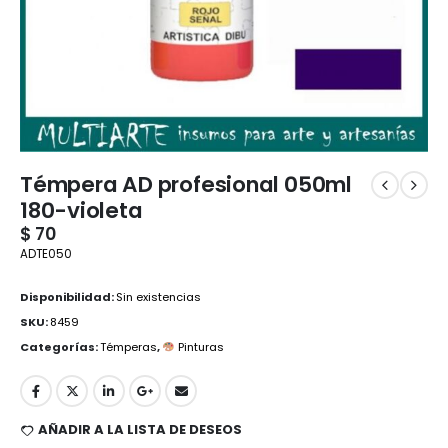
Témpera AD profesional 050ml
180-violeta
$
70
ADTE050
Disponibilidad:
Sin existencias
SKU:
8459
Categorías:
Témperas
,
Pinturas
AÑADIR A LA LISTA DE DESEOS