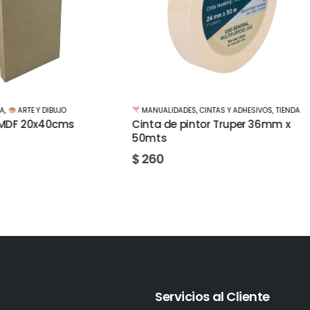
LIDADES
,
CINTAS Y ADHESIVOS
,
TIENDA
MANUALIDADES
,
CINTAS Y ADHESIVOS
,
de pintor Truper 36mm x
Cinta Papel doble faz 12mm x
mts
$
35
Servicios al Cliente