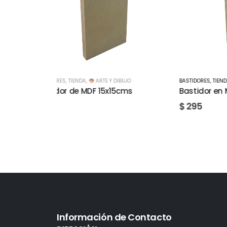
BUJO
BASTIDORES
,
TIENDA
,
ARTE Y DIBUJO
MANUA
cms
Bastidor en MDF 20x40cms
Cinta 
50mts
$
295
$
260
Información de Contacto