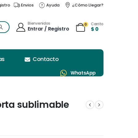
gistro
Envios
Ayuda
¿Cómo Llegar?
Bienvenidos
Carrito
0
Entrar / Registro
$
0
as
Contacto
WhatsApp
orta sublimable