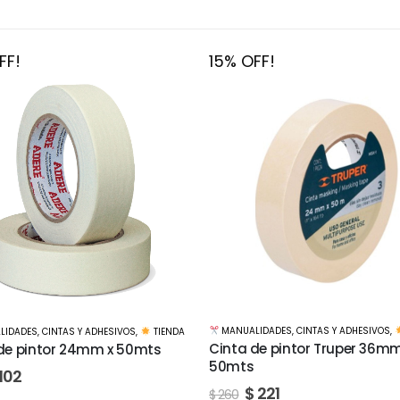
FF!
15% OFF!
LIDADES
,
CINTAS Y ADHESIVOS
,
TIENDA
MANUALIDADES
,
CINTAS Y ADHESIVOS
,
de pintor Truper 36mm x
Cinta de pintor Truper 48m
50mts
221
$
298
$
350