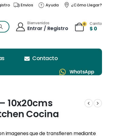
gistro
Envios
Ayuda
¿Cómo Llegar?
Bienvenidos
Carrito
0
Entrar / Registro
$
0
as
Contacto
WhatsApp
r – 10x20cms
tchen Cocina
son imagenes que de transfieren mediante