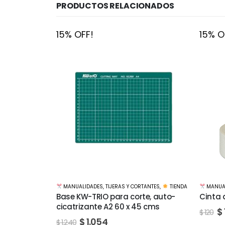
PRODUCTOS RELACIONADOS
15% OFF!
15% O
MANUA
TANTES
,
TIENDA
MANUALIDADES
,
CINTAS Y ADHESIVOS
,
TIENDA
Cinta 
te, auto-
Cinta de pintor 24mm x 50mts
50mts
5 cms
$
102
$
120
$
$
260