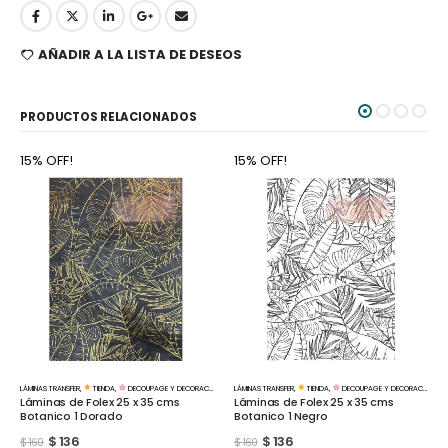
AÑADIR A LA LISTA DE DESEOS
PRODUCTOS RELACIONADOS
15% OFF!
15% OFF!
LÁMINAS TRANSFER
,
TIENDA
,
DECOUPAGE Y DECORACIÓN
LÁMINAS TRANSFER
,
TIENDA
,
DECOUPAGE Y DECORACIÓN
Láminas de Folex 25 x 35 cms
Láminas de Folex 25 x 35 cms
Botanico 1 Dorado
Botanico 1 Negro
$
136
$
136
$
160
$
160