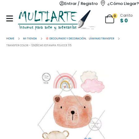
Entrar / Registro
¿Cómo Llegar?
Carrito
0
$
0
HOME
MI TIENDA
DECOUPAGE Y DECORACIÓN
,
LÁMINAS TRANSFER
TRANSFER COLOR – 12X20CMS ESTAMPA FELICCE 115