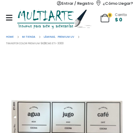
Entrar / Registro
¿Cómo Llegar?
Carrito
0
$
0
HOME
MI TIENDA
LÁMINAS
,
PREMIUM UV
TRANSFER COLOR PREMIUM 9X28CMS ETI-3000