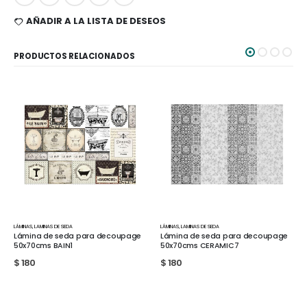
AÑADIR A LA LISTA DE DESEOS
PRODUCTOS RELACIONADOS
INAS
,
LAMINAS DE SEDA
LÁMINAS
,
LAMINAS DE SEDA
LÁMINAS
,
ámina de seda para decoupage
Lámina de seda para decoupage
Lámin
x70cms BAIN1
50x70cms CERAMIC7
50x7
180
$
180
$
180