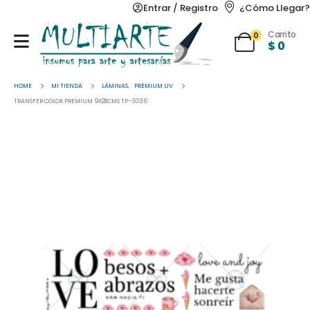
Entrar / Registro
¿Cómo Llegar?
Carrito
0
$
0
HOME
MI TIENDA
LÁMINAS
,
PREMIUM UV
TRANSFER COLOR PREMIUM 9X28CMS TP-3036