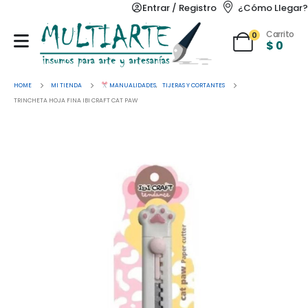
Entrar / Registro
¿Cómo Llegar?
Carrito
0
$
0
HOME
MI TIENDA
MANUALIDADES
,
TIJERAS Y CORTANTES
TRINCHETA HOJA FINA IBI CRAFT CAT PAW