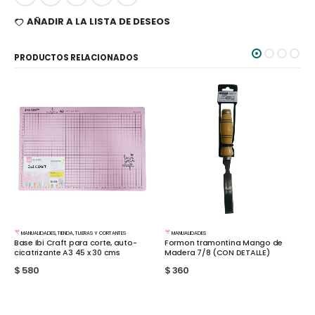
AÑADIR A LA LISTA DE DESEOS
PRODUCTOS RELACIONADOS
ANUALIDADES
,
TIENDA
,
TIJERAS Y CORTANTES
MANUALIDADES
MANUA
se Ibi Craft para corte, auto-
Formon tramontina Mango de
Herra
catrizante A3 45 x 30 cms
Madera 7/8 (CON DETALLE)
bron
580
$
360
$
150