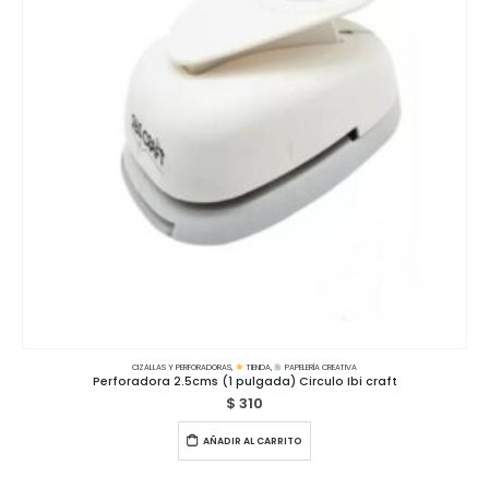
CIZALLAS Y PERFORADORAS
,
TIENDA
,
PAPELERÍA CREATIVA
Perforadora 2.5cms (1 pulgada) Circulo Ibi craft
$
310
AÑADIR AL CARRITO