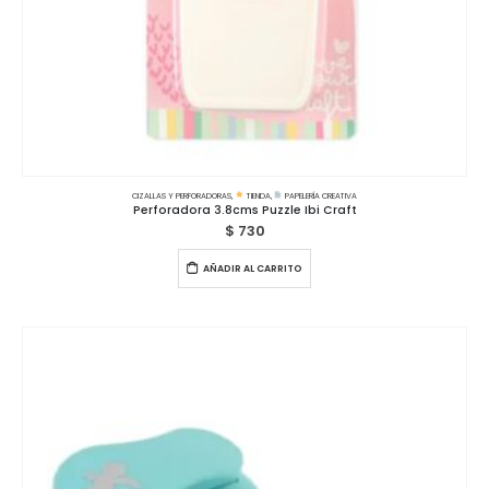
CIZALLAS Y PERFORADORAS
,
TIENDA
,
PAPELERÍA CREATIVA
Perforadora 3.8cms Puzzle Ibi Craft
$
730
AÑADIR AL CARRITO