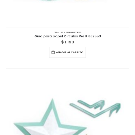
CIZALLAS Y PERFORADORAS
Guia para papel Circulos We R 662553
$
1.190
AÑADIR AL CARRITO