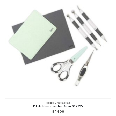
CIZALLAS Y PERFORADORAS
Kit de Herramientas Sizzix 662225
$
1.900