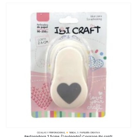
CIZALLAS Y PERFORADORAS
,
TIENDA
,
PAPELERÍA CREATIVA
Perforadora 2.5cms (1 pulgada) Corazon Ibi craft