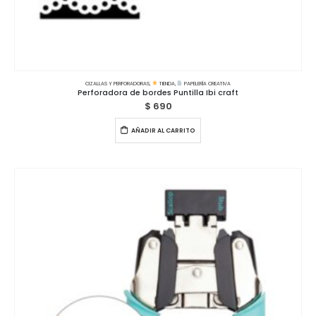
CIZALLAS Y PERFORADORAS
,
TIENDA
,
PAPELERÍA CREATIVA
Perforadora de bordes Puntilla Ibi craft
$
690
AÑADIR AL CARRITO