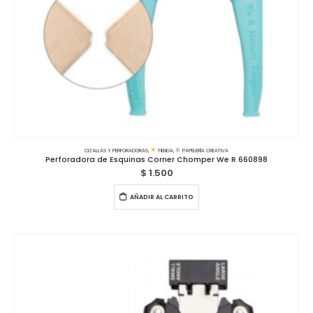
CIZALLAS Y PERFORADORAS
,
TIENDA
,
PAPELERÍA CREATIVA
Perforadora de Esquinas Corner Chomper We R 660898
$
1.500
AÑADIR AL CARRITO