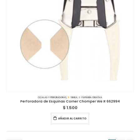
CIZALLAS Y PERFORADORAS
,
TIENDA
,
PAPELERÍA CREATIVA
Perforadora de Esquinas Corner Chomper We R 662994
$
1.500
AÑADIR AL CARRITO