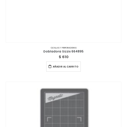
CIZALLAS Y PERFORADORAS
Dobladora Sizzix 664895
$
610
AÑADIR AL CARRITO