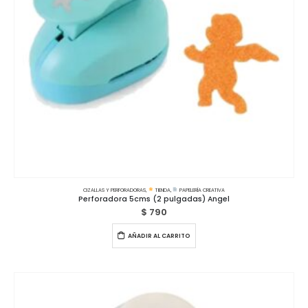
CIZALLAS Y PERFORADORAS
,
TIENDA
,
PAPELERÍA CREATIVA
Perforadora 5cms (2 pulgadas) Angel
$
790
AÑADIR AL CARRITO