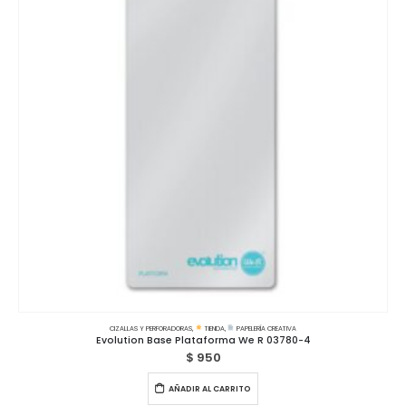
CIZALLAS Y PERFORADORAS
,
TIENDA
,
PAPELERÍA CREATIVA
Evolution Base Plataforma We R 03780-4
$
950
AÑADIR AL CARRITO