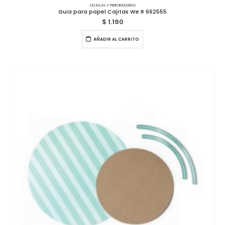
CIZALLAS Y PERFORADORAS
Guia para papel Cajitas We R 662555
$
1.190
AÑADIR AL CARRITO