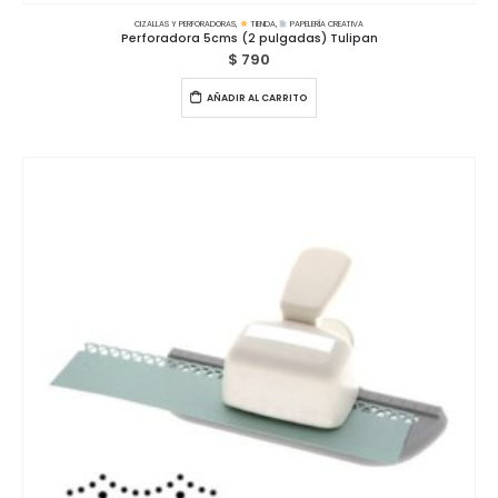
CIZALLAS Y PERFORADORAS
,
TIENDA
,
PAPELERÍA CREATIVA
Perforadora 5cms (2 pulgadas) Tulipan
$
790
AÑADIR AL CARRITO