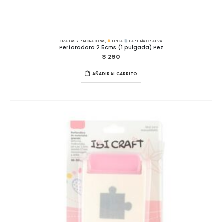
CIZALLAS Y PERFORADORAS
,
TIENDA
,
PAPELERÍA CREATIVA
Perforadora 2.5cms (1 pulgada) Pez
$
290
AÑADIR AL CARRITO