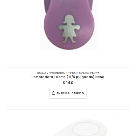
CIZALLAS Y PERFORADORAS
,
TIENDA
,
PAPELERÍA CREATIVA
Perforadora 1.6cms ( 5/8 pulgadas) Nena
$
140
AÑADIR AL CARRITO