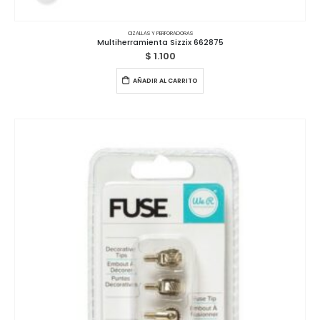
CIZALLAS Y PERFORADORAS
Multiherramienta Sizzix 662875
$
1.100
AÑADIR AL CARRITO