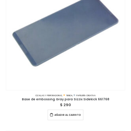
CIZALLAS Y PERFORADORAS
,
TIENDA
,
PAPELERÍA CREATIVA
Base de embossing Gray para Sizzix Sidekick 661768
$
290
AÑADIR AL CARRITO