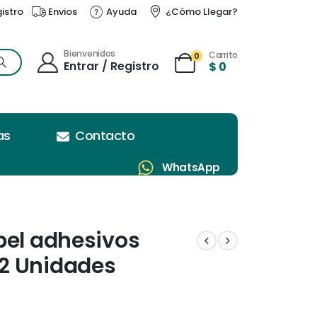
gistro
Envios
Ayuda
¿Cómo Llegar?
Bienvenidos
Carrito
0
Entrar / Registro
$
0
as
Contacto
WhatsApp
pel adhesivos
2 Unidades