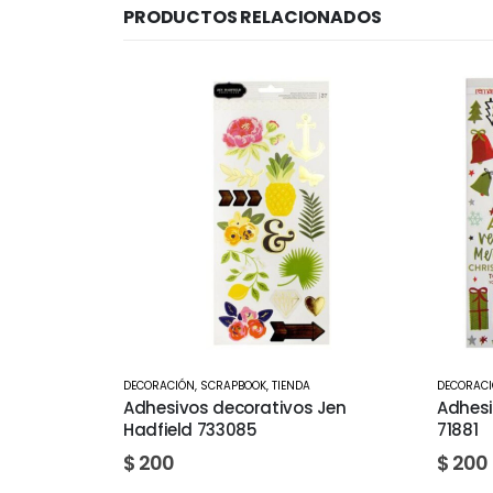
PRODUCTOS RELACIONADOS
DECORACIÓN
,
SCRAPBOOK
,
TIENDA
DECORAC
 Jen
Adhesivos decorativos Navidad
Adhesi
71881
boy 73
$
200
$
360