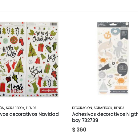
IÓN
,
SCRAPBOOK
,
TIENDA
SCRAPBOOK
,
TROQUELADORAS
vos decorativos Nigth baby
Evolution Base Magnetica M
2739
We R 03778-1
$
1.020