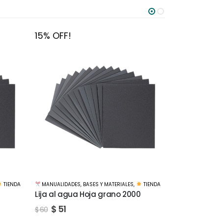
15% OFF!
15% OFF!
TIENDA
MANUALIDADES
,
BASES Y MATERIALES
,
TIENDA
MANUALIDADE
0
Lija al agua Hoja grano 2500
Lija al agua
$
51
$
26
$
60
$
30