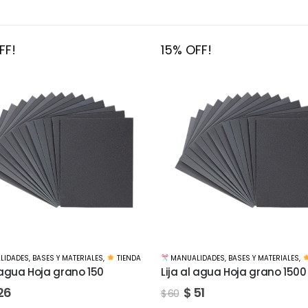
FF!
15% OFF!
LIDADES
,
BASES Y MATERIALES
,
TIENDA
MANUALIDADES
,
BASES Y MATERIALES
,
l agua Hoja grano 1500
Lija al agua Hoja grano 200
51
$
51
$
60