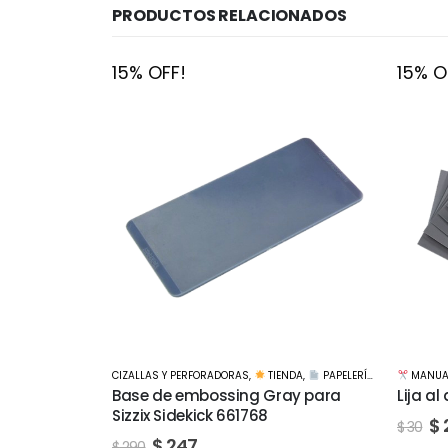
PRODUCTOS RELACIONADOS
15% OFF!
15% O
NDA
,
PAPELERÍA CREATIVA
MANUALIDADES
,
BASES Y MATERIALES
,
TIENDA
MANUA
ay para
Lija al agua Hoja grano 150
Lija a
$
26
$
$
30
$
60