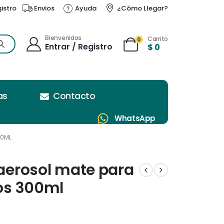
gistro
Envios
Ayuda
¿Cómo Llegar?
Bienvenidos
Carrito
0
Entrar / Registro
$
0
as
Contacto
WhatsApp
00ML
 aerosol mate para
cos 300ml