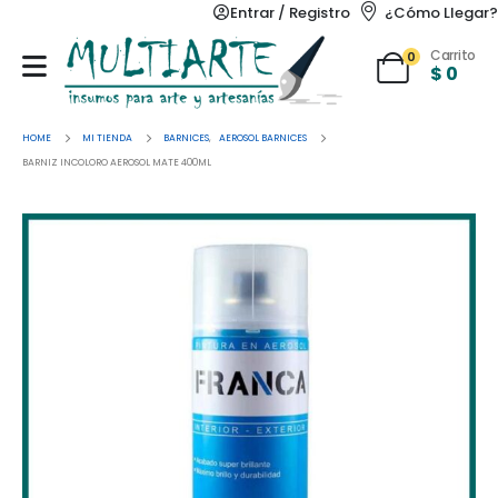
Entrar / Registro
¿Cómo Llegar?
Carrito
0
$
0
HOME
MI TIENDA
BARNICES
,
AEROSOL BARNICES
BARNIZ INCOLORO AEROSOL MATE 400ML