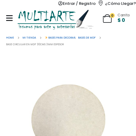
Entrar / Registro
¿Cómo Llegar?
Carrito
0
$
0
HOME
MI TIENDA
BASES PARA DECORAR
,
BASES DE MDF
BASE CIRCULAR EN MDF 30CMS 3MM ESPESOR