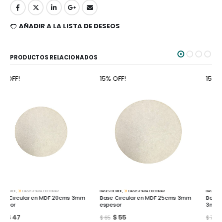
AÑADIR A LA LISTA DE DESEOS
PRODUCTOS RELACIONADOS
15% OFF!
15% OFF!
BASES DE MDF
,
BASES PARA DECORAR
BASES DE MDF
,
BASES PARA DECORAR
Base Circular en MDF 25cms 3mm
Base Rectangular en MDF 20x30
espesor
3mm
$
55
$
64
$
65
$
75