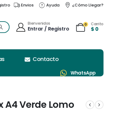
gistro
Envios
Ayuda
¿Cómo Llegar?
Bienvenidos
Carrito
0
Entrar / Registro
$
0
as
Contacto
WhatsApp
ox A4 Verde Lomo