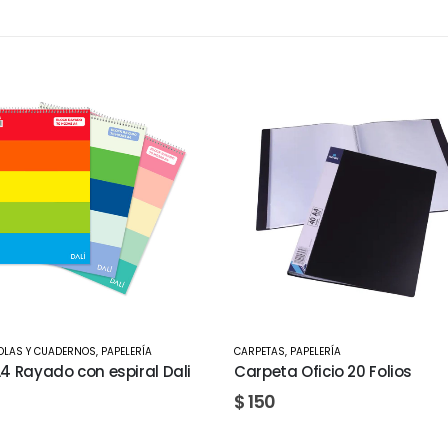
,
PAPELERÍA
CARTULINAS
,
PAPELERÍA
a Oficio 20 Folios
Cartulina adhesiva metaliz
hojas de 15x15cms Sizzix Gol
665258
$
690