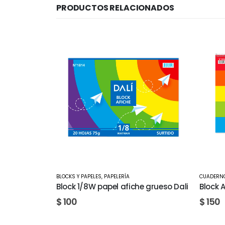
PRODUCTOS RELACIONADOS
CUADERNOLAS Y CUADERNOS
,
PAPELERÍA
CARPETAS
 grueso Dali
Block A4 Rayado con espiral Dali
Carpet
$
150
$
150