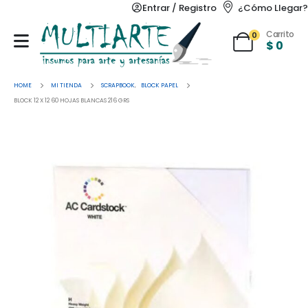
Entrar / Registro
¿Cómo Llegar?
Carrito
0
$
0
HOME
MI TIENDA
SCRAPBOOK
,
BLOCK PAPEL
BLOCK 12 X 12 60 HOJAS BLANCAS 216 GRS