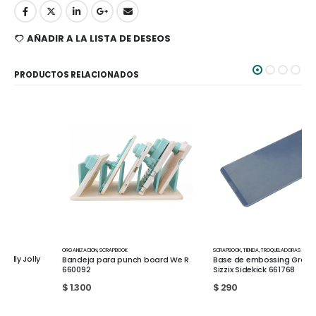
AÑADIR A LA LISTA DE DESEOS
PRODUCTOS RELACIONADOS
ORGANIZACION
,
SCRAPBOOK
SCRAPBOOK
,
TIENDA
,
TROQUELADORAS
Bandeja para punch board We R
Base de embossing Gray para
660092
Sizzix Sidekick 661768
$
1.300
$
290