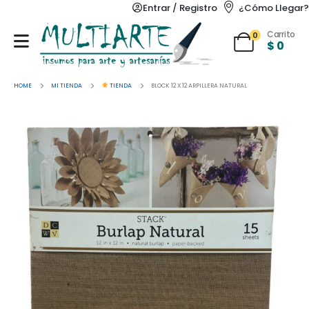
Entrar / Registro
¿Cómo Llegar?
Carrito
0
$
0
HOME
MI TIENDA
TIENDA
BLOCK 12 X 12 ARPILLERA NATURAL