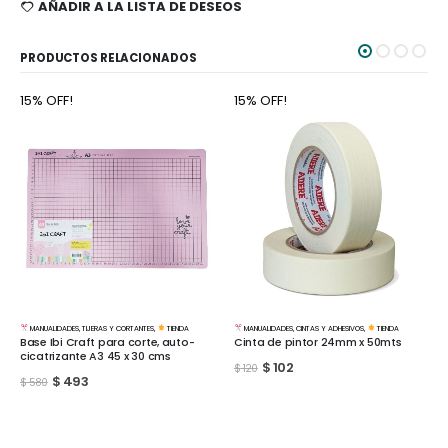
AÑADIR A LA LISTA DE DESEOS
PRODUCTOS RELACIONADOS
15% OFF!
15% OFF!
NDA
MANUALIDADES
,
CINTAS Y ADHESIVOS
,
TIENDA
MANUALIDADES
,
BASES Y MATERIALES
,
TIENDA
to-
Cinta de pintor 24mm x 50mts
Lija al agua Hoja grano 120
$
102
$
26
$
120
$
30