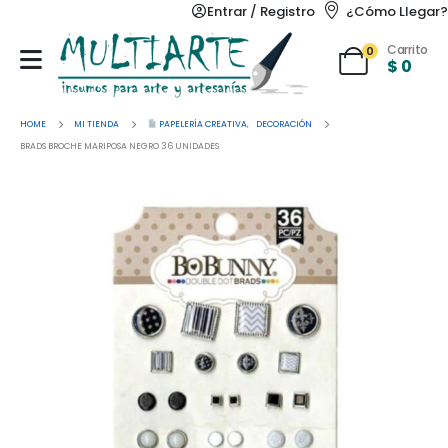
Entrar / Registro
¿Cómo Llegar?
Carrito
0
$
0
HOME
MI TIENDA
PAPELERÍA CREATIVA
,
DECORACIÓN
BRADS BROCHE MARIPOSA NEGRO 36 UNIDADES