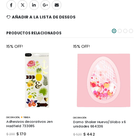
AÑADIR A LA LISTA DE DESEOS
PRODUCTOS RELACIONADOS
15% OFF!
15% OFF!
DECORACIÓN
,
TIENDA
DECORACIÓN
Adhesivos decorativos Jen
Domo Shaker Huevo/Globo x 6
Hadfield 733085
unidades 664336
$
170
$
442
$
200
$
520