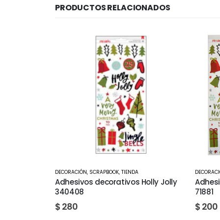
PRODUCTOS RELACIONADOS
DECORACIÓN
,
SCRAPBOOK
,
TIENDA
DECORAC
Holly Jolly
Adhesivos decorativos Navidad
Adhesi
71881
boy 73
$
200
$
360