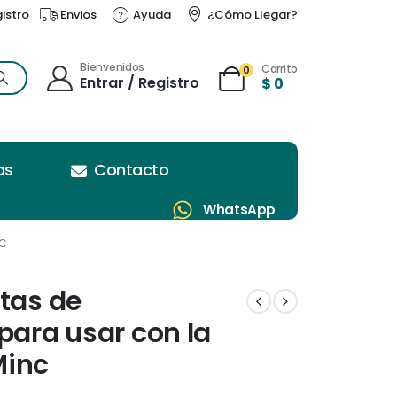
gistro
Envios
Ayuda
¿Cómo Llegar?
Bienvenidos
Carrito
0
Entrar / Registro
$
0
as
Contacto
WhatsApp
NC
etas de
para usar con la
Minc