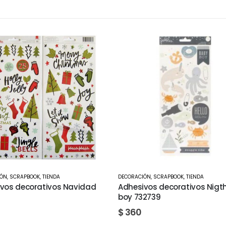
IÓN
,
SCRAPBOOK
,
TIENDA
ORGANIZACION
,
SCRAPBOOK
vos decorativos Nigth baby
Bandeja para punch board 
2739
660092
$
1.300