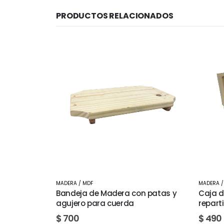
PRODUCTOS RELACIONADOS
MADERA / MDF
MANUA
n patas y
Caja de te en MDF con 3
Cuent
reparticiones CC377
$
40
$
490