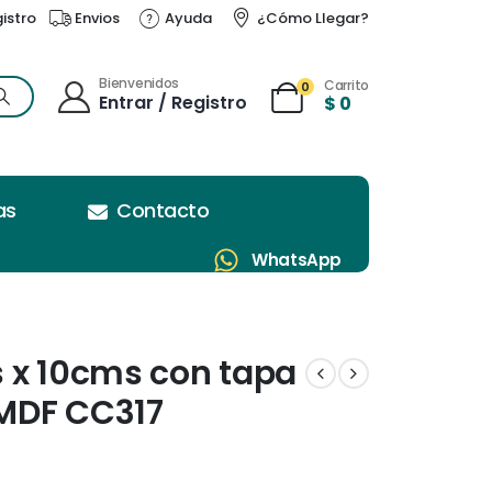
gistro
Envios
Ayuda
¿Cómo Llegar?
Bienvenidos
Carrito
0
Entrar / Registro
$
0
as
Contacto
WhatsApp
 x 10cms con tapa
MDF CC317