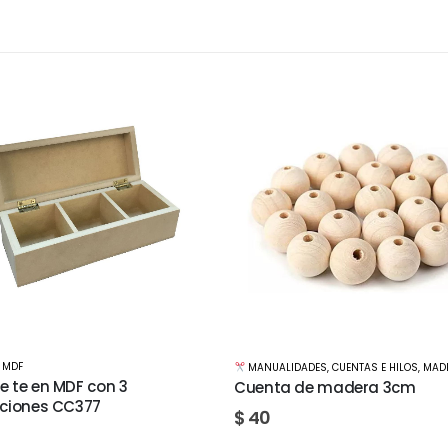
MADERA / MDF
LIDADES
,
CUENTAS E HILOS
,
MADERA / MDF
,
TIENDA
Marco de MDF A4
a de madera 3cm
$
520