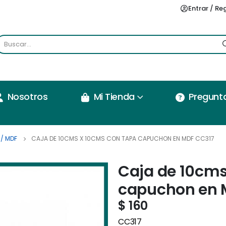
Entrar / Re
Nosotros
Mi Tienda
Pregunt
/ MDF
CAJA DE 10CMS X 10CMS CON TAPA CAPUCHON EN MDF CC317
Caja de 10cms
capuchon en 
$
160
CC317