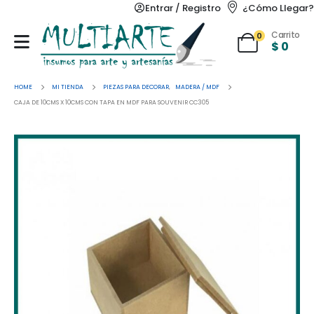
Entrar / Registro
¿Cómo Llegar?
Carrito
0
$
0
HOME
MI TIENDA
PIEZAS PARA DECORAR
,
MADERA / MDF
CAJA DE 10CMS X 10CMS CON TAPA EN MDF PARA SOUVENIR CC305