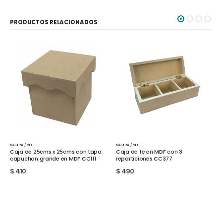
PRODUCTOS RELACIONADOS
MADERA / MDF
MADERA / MDF
s x 25cms con tapa
Caja de te en MDF con 3
Caja de te en MD
nde en MDF CC111
reparticiones CC377
reparticiones C
$
490
$
640