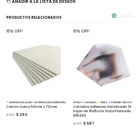
AÑADIR A LA LISTA DE DESEOS
PRODUCTOS RELACIONADOS
15% OFF!
15% OFF!
ERNACIÓN
,
TIENDA
PAPELES Y CARTULINAS
,
PAPELERÍA CREATIVA
,
TIENDA
,
PAPELERÍA CREATIVA
ORGANIZACIÓN
,
TIENDA
,
PAPELERÍA CREATIVA
s
Cartulina adhesiva metalizada 10
Chinches 100 unidades color
hojas de 15x15cms Sizzix Plateado
blanco
665260
$
102
$
120
$
587
$
690