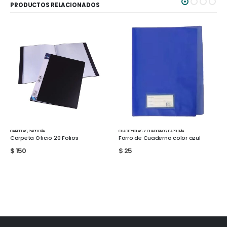
PRODUCTOS RELACIONADOS
RPETAS
,
PAPELERÍA
CUADERNOLAS Y CUADERNOS
,
PAPELERÍA
CUADERN
rpeta Oficio 20 Folios
Forro de Cuaderno color azul
Forro
150
$
25
$
25