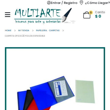
Entrar / Registro
¿Cómo Llegar?
Carrito
0
$
0
HOME
MI TIENDA
PAPELERÍA
,
CARPETAS
CARPETA OFICIO 20 FOILIOS EXPANSIBLE