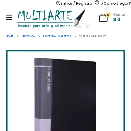
Entrar / Registro
¿Cómo Llegar?
Carrito
0
$
0
HOME
MI TIENDA
PAPELERÍA
,
CARPETAS
CARPETA A4 40 FOLIOS