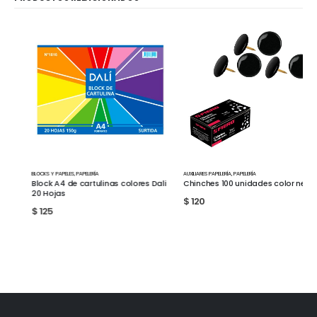
BLOCKS Y PAPELES
,
PAPELERÍA
AUXILIARES PAPELERÍA
,
PAPELERÍA
Block A4 de cartulinas colores Dali
Chinches 100 unidades color negro
20 Hojas
$
120
$
125