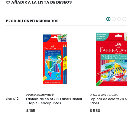
AÑADIR A LA LISTA DE DESEOS
PRODUCTOS RELACIONADOS
LÁPICES DE COLOR
,
PAPELERÍA
LÁPICES DE COLOR
,
PAPELERÍA
Lapices de color x 12 Faber Castell
Lapices de color x 24 Acuarelables
+ lapiz + sacapuntas
Faber
$
165
$
580