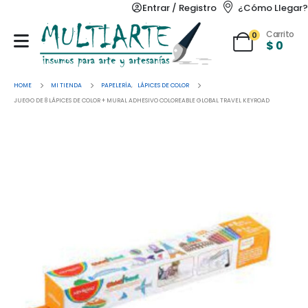
Entrar / Registro
¿Cómo Llegar?
Carrito
0
$
0
HOME
MI TIENDA
PAPELERÍA
,
LÁPICES DE COLOR
JUEGO DE 8 LÁPICES DE COLOR + MURAL ADHESIVO COLOREABLE GLOBAL TRAVEL KEYROAD