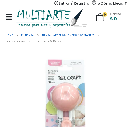
Entrar / Registro
¿Cómo Llegar?
Carrito
0
$
0
HOME
MI TIENDA
TIENDA
,
ARTISTICA
,
TIJERAS Y CORTANTES
CORTANTE PARA CIRCULOS IBI CRAFT 6-16CMS