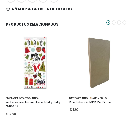
AÑADIR A LA LISTA DE DESEOS
PRODUCTOS RELACIONADOS
ORACIÓN
,
SCRAPBOOK
,
TIENDA
BASTIDORES
,
TIENDA
,
ARTE Y DIBUJO
LAMINAS
,
hesivos decorativos Holly Jolly
Bastidor de MDF 15x15cms
Lámin
40408
Kraft
$
120
280
$
50