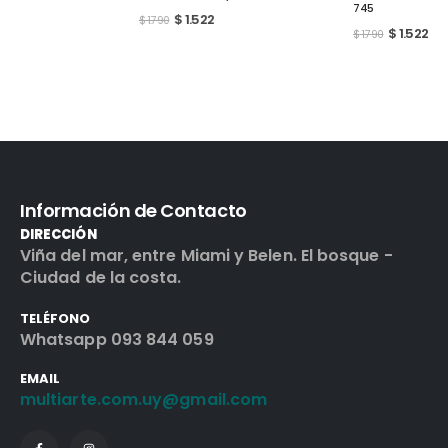
745
$
1.522
$
1.790
$
1.522
$
1.790
Información de Contacto
DIRECCIÓN
Viña del mar, entre Miami y Belen. El bosque -
Ciudad de la costa.
TELÉFONO
Whatsapp 093 844 059
EMAIL
multiarte.com.uy@gmail.com