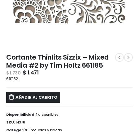
Cortante Thinlits Sizzix – Mixed
Media #2 by Tim Holtz 661185
$
1.471
$
1.730
661182
AÑADIR AL CARRITO
Disponibilidad:
1 disponibles
SKU:
14378
Categoría:
Troqueles y Placas