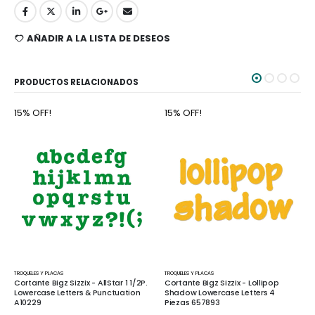
AÑADIR A LA LISTA DE DESEOS
PRODUCTOS RELACIONADOS
15% OFF!
15% OFF!
TROQUELES Y PLACAS
TROQUELES Y PLACAS
2P.
Cortante Bigz Sizzix - Lollipop
Cortante Bigz Sizzix - Snow Crystal
n
Shadow Lowercase Letters 4
664464
Piezas 657893
$
765
$
900