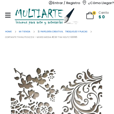
Entrar / Registro
¿Cómo Llegar?
Carrito
0
$
0
HOME
MI TIENDA
PAPELERÍA CREATIVA
,
TROQUELES Y PLACAS
CORTANTE THINLITS SIZZIX – MIXED MEDIA #2 BY TIM HOLTZ 661185