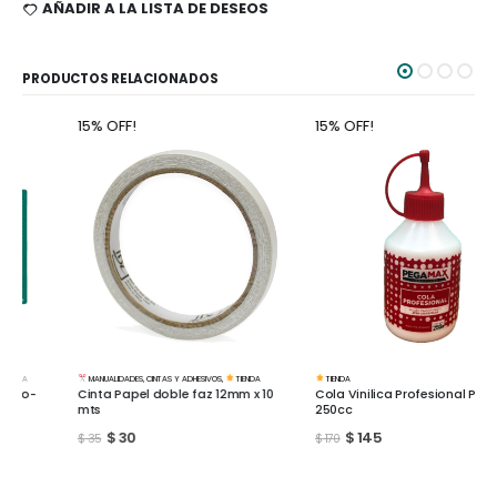
AÑADIR A LA LISTA DE DESEOS
PRODUCTOS RELACIONADOS
15% OFF!
15% OFF!
MANUALIDADES
,
CINTAS Y ADHESIVOS
,
TIENDA
TIENDA
Cinta Papel doble faz 12mm x 10
Cola Vinilica Profesional Pegamil
mts
250cc
$
30
$
145
$
35
$
170