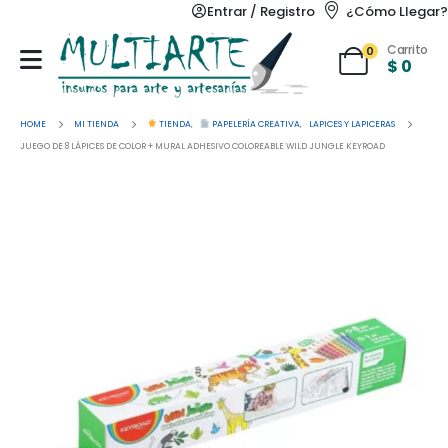
Entrar / Registro
¿Cómo Llegar?
Carrito
0
$
0
HOME
MI TIENDA
TIENDA
,
PAPELERÍA CREATIVA
,
LAPICES Y LAPICERAS
JUEGO DE 8 LÁPICES DE COLOR + MURAL ADHESIVO COLOREABLE WILD JUNGLE KEYROAD