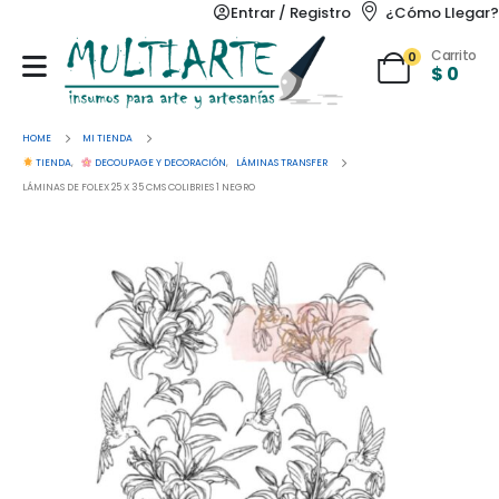
Entrar / Registro
¿Cómo Llegar?
Carrito
0
$
0
HOME
MI TIENDA
TIENDA
,
DECOUPAGE Y DECORACIÓN
,
LÁMINAS TRANSFER
LÁMINAS DE FOLEX 25 X 35 CMS COLIBRIES 1 NEGRO