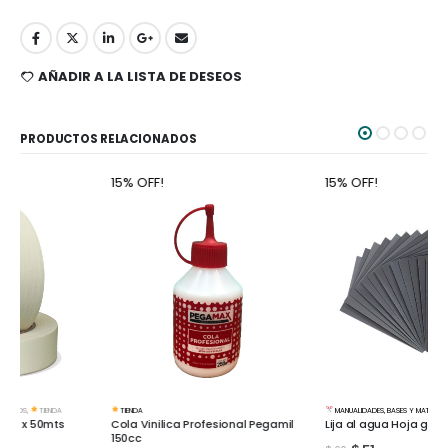
AÑADIR A LA LISTA DE DESEOS
PRODUCTOS RELACIONADOS
15% OFF!
15% OFF!
TIENDA
MANUALIDADES
,
BASES Y MATERIALES
,
TIENDA
Cola Vinilica Profesional Pegamil
Lija al agua Hoja grano 2000
150cc