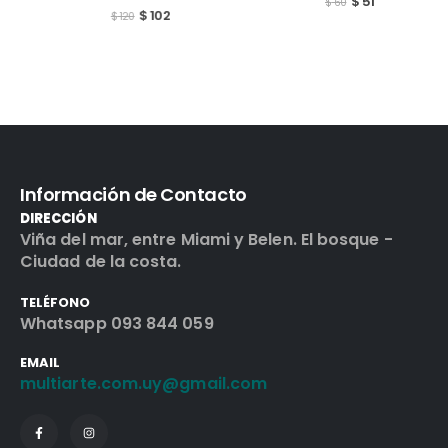
$
51
$
60
$
102
$
120
Información de Contacto
DIRECCIÓN
Viña del mar, entre Miami y Belen. El bosque -
Ciudad de la costa.
TELÉFONO
Whatsapp 093 844 059
EMAIL
multiarte.com.uy@gmail.com