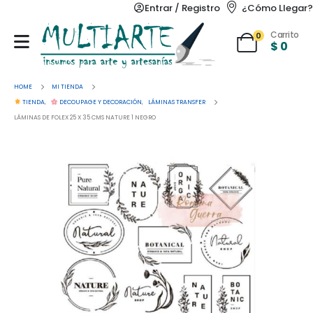
Entrar / Registro
¿Cómo Llegar?
Carrito
0
$
0
HOME
MI TIENDA
TIENDA
,
DECOUPAGE Y DECORACIÓN
,
LÁMINAS TRANSFER
LÁMINAS DE FOLEX 25 X 35 CMS NATURE 1 NEGRO