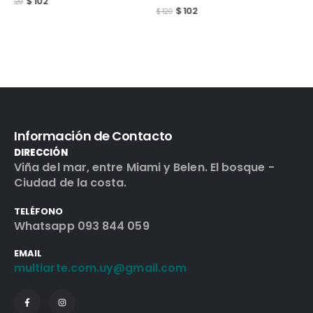
$
102
$
145
$
120
$
170
Información de Contacto
DIRECCIÓN
Viña del mar, entre Miami y Belen. El bosque -
Ciudad de la costa.
TELÉFONO
Whatsapp 093 844 059
EMAIL
multiarte.com.uy@gmail.com