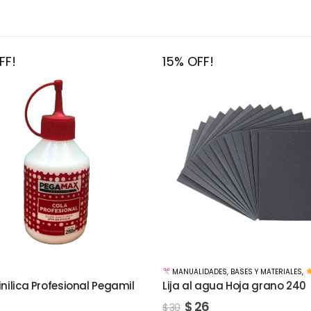
FF!
15% OFF!
LIDADES
,
BASES Y MATERIALES
,
TIENDA
MANUALIDADES
,
BASES Y MATERIALES
,
l agua Hoja grano 240
Lija al agua Hoja grano 250
26
$
51
$
60