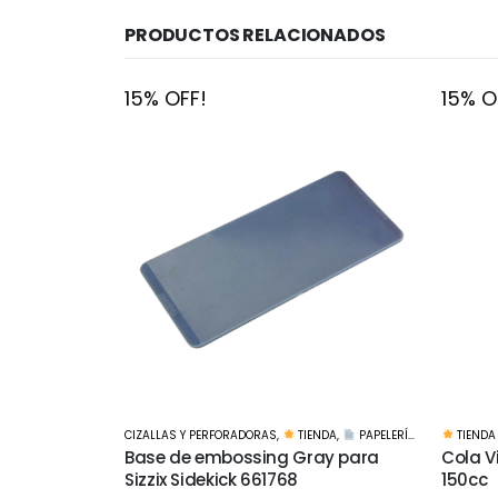
PRODUCTOS RELACIONADOS
15% OFF!
15% O
NDA
,
PAPELERÍA CREATIVA
TIENDA
MANUA
ay para
Cola Vinilica Profesional Pegamil
Lija a
150cc
$
$
30