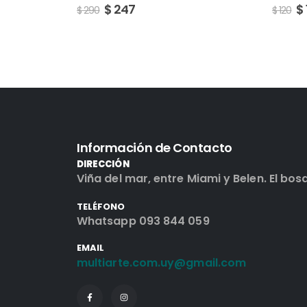
$
102
$
120
Información de Contacto
DIRECCIÓN
Viña del mar, entre Miami y Belen. El bos
TELÉFONO
Whatsapp 093 844 059
EMAIL
multiarte.com.uy@gmail.com