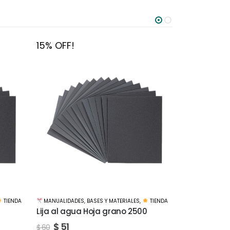
15% OFF!
15% OFF!
TIENDA
MANUALIDADES
,
BASES Y MATERIALES
,
TIENDA
MANUALIDADE
0
Maquina de reloj 12mm rosca
Raspador d
ceramica A
$
153
$
180