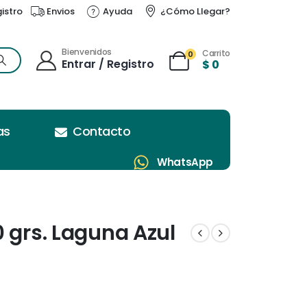
gistro
Envios
Ayuda
¿Cómo Llegar?
Bienvenidos
Carrito
0
Entrar / Registro
$
0
as
Contacto
WhatsApp
 grs. Laguna Azul