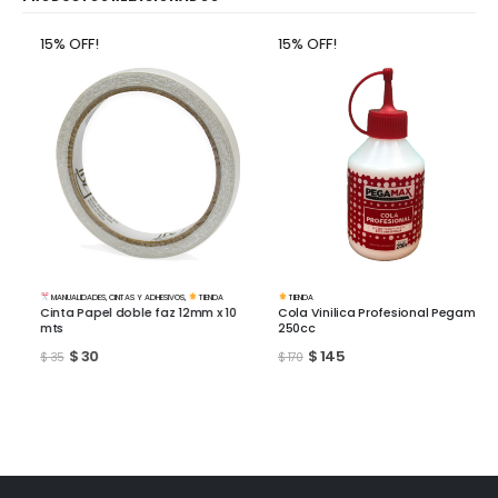
15% OFF!
15% OFF!
MANUALIDADES
,
CINTAS Y ADHESIVOS
,
TIENDA
TIENDA
Cinta Papel doble faz 12mm x 10
Cola Vinilica Profesional Pegamil
mts
250cc
$
30
$
145
$
35
$
170