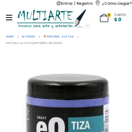
Entrar / Registro
¿Cómo Llegar?
Carrito
0
$
0
HOME
MI TIENDA
PINTURAS
,
A LA TIZA
PINTURA A LA TIZA EQARTE 200ML 422 INDIGO