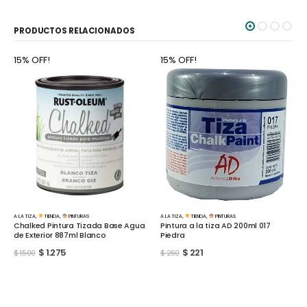
PRODUCTOS RELACIONADOS
15% OFF!
15% OFF!
A LA TIZA
,
TIENDA
,
PINTURAS
A LA TIZA
,
TIENDA
,
PINTURAS
Pintura a la tiza AD 200ml 017
Pintura a la tiza AD 200ml 199
Piedra
Carbonilla
$
221
$
221
$
260
$
260