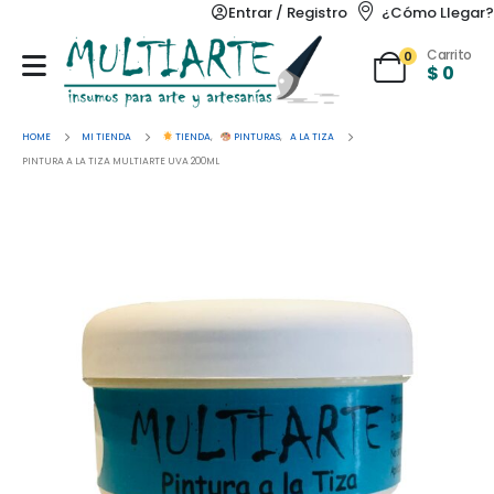
Entrar / Registro
¿Cómo Llegar?
Carrito
0
$
0
HOME
MI TIENDA
TIENDA
,
PINTURAS
,
A LA TIZA
PINTURA A LA TIZA MULTIARTE UVA 200ML