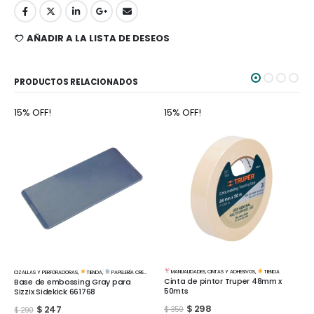
AÑADIR A LA LISTA DE DESEOS
PRODUCTOS RELACIONADOS
15% OFF!
15% OFF!
MANUALIDADES
,
CINTAS Y ADHESIVOS
,
TIENDA
A
,
PAPELERÍA CREATIVA
MANUALIDADES
,
CINTAS Y ADHESIVOS
,
T
Cinta de pintor Truper 48mm x
ay para
Cinta Papel doble faz 12m
50mts
mts
$
298
$
30
$
350
$
35