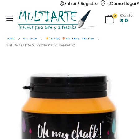
Entrar / Registro
¿Cómo Llegar?
Carrito
0
$
0
HOME
MI TIENDA
TIENDA
,
PINTURAS
,
A LA TIZA
PINTURA A LA TIZA OH MY CHALK 210ML MANDARINO