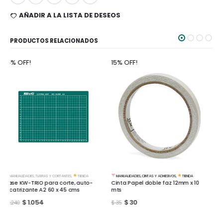
AÑADIR A LA LISTA DE DESEOS
PRODUCTOS RELACIONADOS
15% OFF!
15% OFF!
MANUALIDADES
,
CINTAS Y ADHESIVOS
,
TIENDA
TIENDA
Cinta Papel doble faz 12mm x 10
Cola Vinilica Profesional Pegamil
mts
150cc
$
30
$
102
$
35
$
120