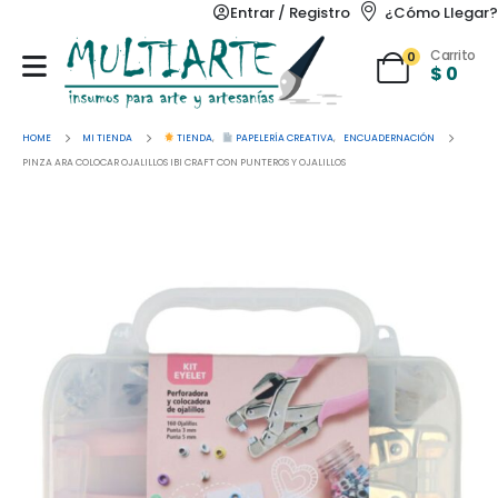
Entrar / Registro
¿Cómo Llegar?
Carrito
0
$
0
HOME
MI TIENDA
TIENDA
,
PAPELERÍA CREATIVA
,
ENCUADERNACIÓN
PINZA ARA COLOCAR OJALILLOS IBI CRAFT CON PUNTEROS Y OJALILLOS