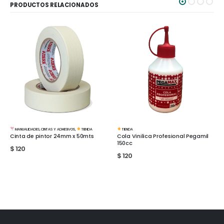
PRODUCTOS RELACIONADOS
MANUALIDADES
,
CINTAS Y ADHESIVOS
,
TIENDA
TIENDA
Cinta de pintor 24mm x 50mts
Cola Vinilica Profesional Pegamil
150cc
$
120
$
120