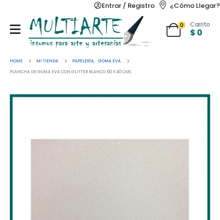
Entrar / Registro
¿Cómo Llegar?
Carrito
0
$
0
HOME
MI TIENDA
PAPELERÍA
,
GOMA EVA
PLANCHA DE GOMA EVA CON GLITTER BLANCO 60 X 40 CMS