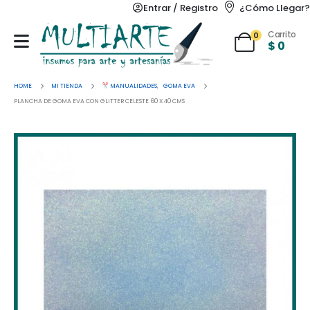
Entrar / Registro
¿Cómo Llegar?
Carrito
0
$
0
HOME
MI TIENDA
MANUALIDADES
,
GOMA EVA
PLANCHA DE GOMA EVA CON GLITTER CELESTE 60 X 40 CMS