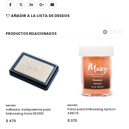
AÑADIR A LA LISTA DE DESEOS
PRODUCTOS RELACIONADOS
EMBOSSING
EMBOSSING
,
SCRAPBOOK
,
TIENDA
Polvo para Embossing Apricot
 para
Polvo para Embossing Be
349179
2
Sirena 664279
$
370
$
390