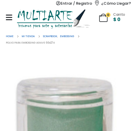
Entrar / Registro
¿Cómo Llegar?
Carrito
0
$
0
HOME
MI TIENDA
SCRAPBOOK
,
EMBOSSING
POLVO PARA EMBOSSING AGAVE 664274