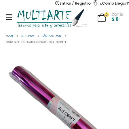
Entrar / Registro
¿Cómo Llegar?
Carrito
0
$
0
HOME
MI TIENDA
LÁMINAS
,
FOIL
ROLLO PAPEL FOIL 5MTS X 32 CMS FUCSIA IBI CRAFT