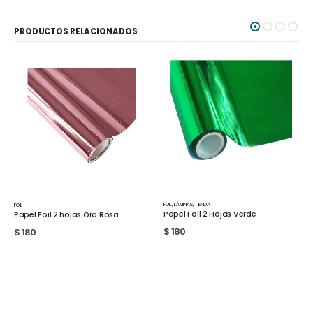
PRODUCTOS RELACIONADOS
FOIL
,
LÁMINAS
,
TIENDA
FOIL
Papel Foil 2 Hojas Verde
Papel Foil estampado 2 hojas A4
modelo 097
$
180
$
180