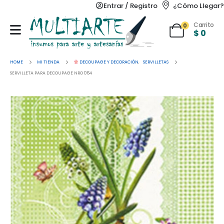
Entrar / Registro
¿Cómo Llegar?
Carrito
0
$
0
HOME
MI TIENDA
DECOUPAGE Y DECORACIÓN
,
SERVILLETAS
SERVILLETA PARA DECOUPAGE NRO 064