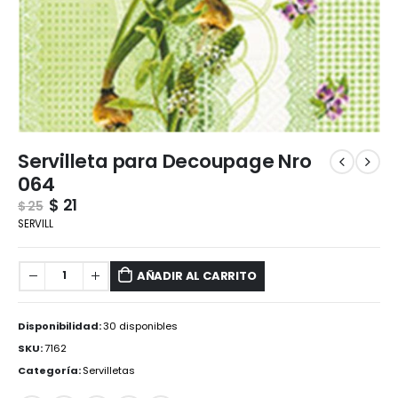
Servilleta para Decoupage Nro
064
$
21
$
25
SERVILL
AÑADIR AL CARRITO
Disponibilidad:
30 disponibles
SKU:
7162
Categoría:
Servilletas