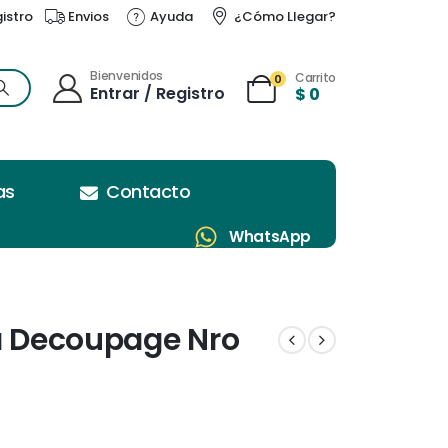
gistro
Envios
Ayuda
¿Cómo Llegar?
Bienvenidos
Carrito
0
Entrar / Registro
$
0
as
Contacto
WhatsApp
ra Decoupage Nro