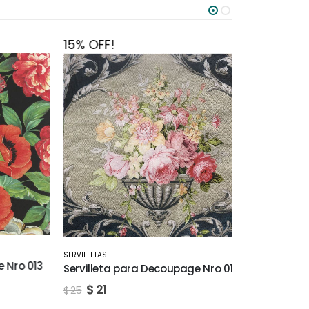
15% OFF!
15% OFF!
SERVILLETAS
SERVILLETAS
ro 013
Servilleta para Decoupage Nro 016
Servilleta 
$
21
$
21
$
25
$
25