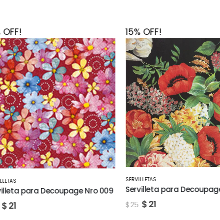
FF!
15% OFF!
SERVILLETAS
TAS
Servilleta para Decoupage N
leta para Decoupage Nro 009
$
21
21
$
25