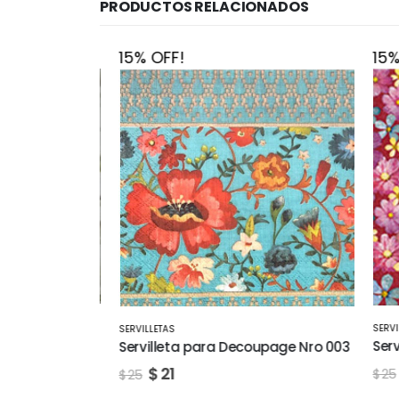
PRODUCTOS RELACIONADOS
15% OFF!
15% O
SERVILLE
SERVILLETAS
age Nro 001
Servil
Servilleta para Decoupage Nro 003
$
$
21
$
25
$
25