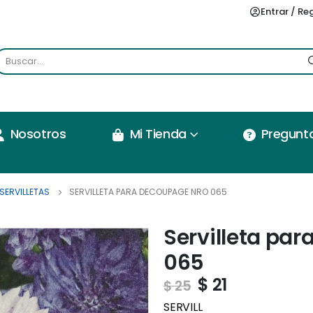
Entrar / Re
Nosotros
Mi Tienda
Pregunt
SERVILLETAS
SERVILLETA PARA DECOUPAGE NRO 065
Servilleta pa
065
$
21
$
25
SERVILL