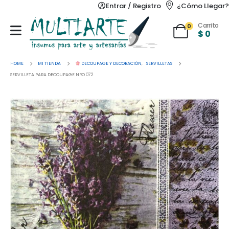
Entrar / Registro
¿Cómo Llegar?
Carrito
0
$
0
HOME
MI TIENDA
DECOUPAGE Y DECORACIÓN
,
SERVILLETAS
SERVILLETA PARA DECOUPAGE NRO 072