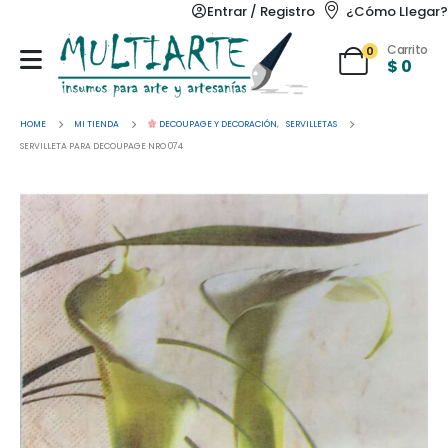
Entrar / Registro
¿Cómo Llegar?
Carrito
0
$
0
HOME
MI TIENDA
DECOUPAGE Y DECORACIÓN
,
SERVILLETAS
SERVILLETA PARA DECOUPAGE NRO 074