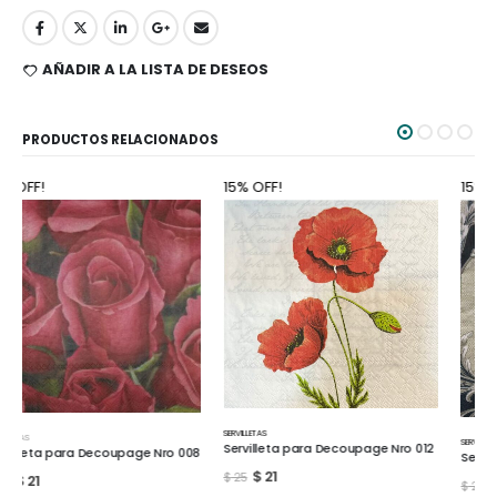
AÑADIR A LA LISTA DE DESEOS
PRODUCTOS RELACIONADOS
15% OFF!
15% OFF!
SERVILLETAS
SERVILLETAS
Servilleta para Decoupage Nro 012
Servilleta para Decoupage Nro 016
$
21
$
25
$
21
$
25