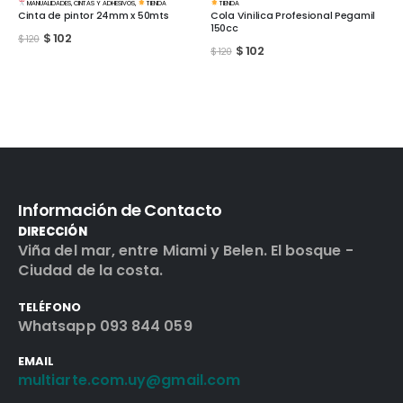
TIENDA
MANUALIDADES
,
BASES Y MATERIALES
,
TIENDA
Cola Vinilica Profesional Pegamil
Lija al agua Hoja grano 1200
150cc
$
51
$
60
$
102
$
120
Información de Contacto
DIRECCIÓN
Viña del mar, entre Miami y Belen. El bosque -
Ciudad de la costa.
TELÉFONO
Whatsapp 093 844 059
EMAIL
multiarte.com.uy@gmail.com