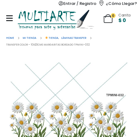
Entrar / Registro
¿Cómo Llegar?
Carrito
0
$
0
HOME
MI TIENDA
TIENDA
,
LÁMINAS TRANSFER
TRANSFER COLOR – 10X20CMS MARGARITAS BORDADO TPMINI-032